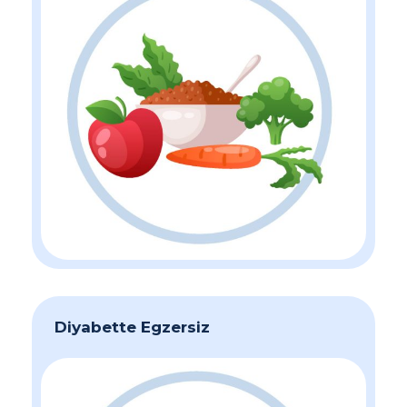
Diyabette Egzersiz