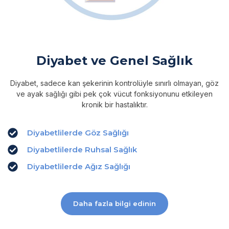
Diyabet ve Genel Sağlık
Diyabet, sadece kan şekerinin kontrolüyle sınırlı olmayan, göz
ve ayak sağlığı gibi pek çok vücut fonksiyonunu etkileyen
kronik bir hastalıktır.
Diyabetlilerde Göz Sağlığı
Diyabetlilerde Ruhsal Sağlık
Diyabetlilerde Ağız Sağlığı
Daha fazla bilgi edinin