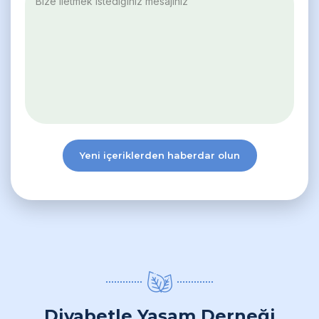
Yeni içeriklerden haberdar olun
Diyabetle Yaşam Derneği