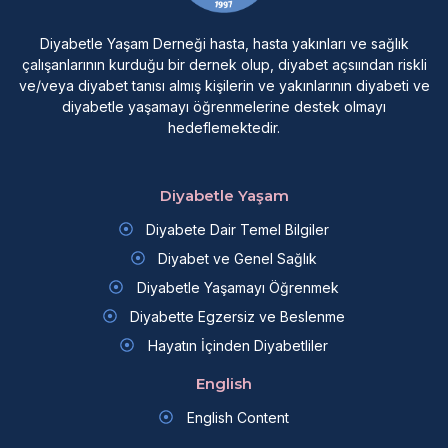
Diyabetle Yaşam Derneği hasta, hasta yakınları ve sağlık
çalışanlarının kurduğu bir dernek olup, diyabet açsıından riskli
ve/veya diyabet tanısı almış kişilerin ve yakınlarının diyabeti ve
diyabetle yaşamayı öğrenmelerine destek olmayı
hedeflemektedir.
Diyabetle Yaşam
Diyabete Dair Temel Bilgiler
Diyabet ve Genel Sağlık
Diyabetle Yaşamayı Öğrenmek
Diyabette Egzersiz ve Beslenme
Hayatın İçinden Diyabetliler
English
English Content