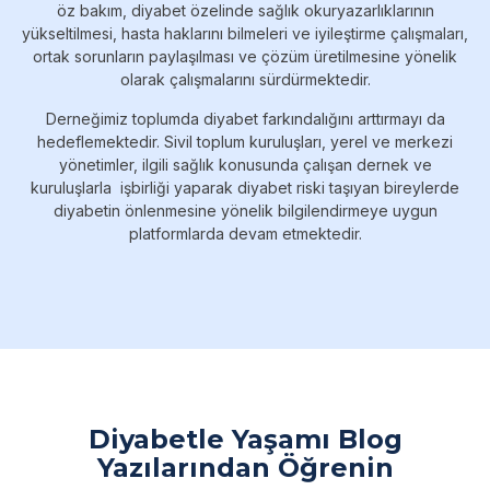
öz bakım, diyabet özelinde sağlık okuryazarlıklarının
yükseltilmesi, hasta haklarını bilmeleri ve iyileştirme çalışmaları,
ortak sorunların paylaşılması ve çözüm üretilmesine yönelik
olarak çalışmalarını sürdürmektedir.
Derneğimiz toplumda diyabet farkındalığını arttırmayı da
hedeflemektedir. Sivil toplum kuruluşları, yerel ve merkezi
yönetimler, ilgili sağlık konusunda çalışan dernek ve
kuruluşlarla işbirliği yaparak diyabet riski taşıyan bireylerde
diyabetin önlenmesine yönelik bilgilendirmeye uygun
platformlarda devam etmektedir.
Diyabetle Yaşamı Blog
Yazılarından Öğrenin