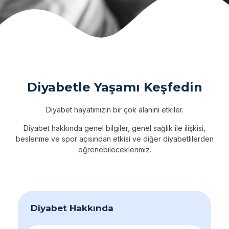
Diyabetle Yaşamı Keşfedin
Diyabet hayatımızın bir çok alanını etkiler.
Diyabet hakkında genel bilgiler, genel sağlık ile ilişkisi,
beslenme ve spor açısından etkisi ve diğer diyabetlilerden
öğrenebileceklerimiz.
Diyabet Hakkında