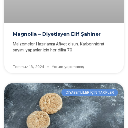
Magnolia – Diyetisyen Elif Şahiner
Malzemeler Hazırlanışı Afiyet olsun. Karbonhidrat
sayımı yapanlar için her dilim 70
Temmuz 18, 2024
Yorum yapılmamış
DIYABETLILER İÇIN TARIFLER