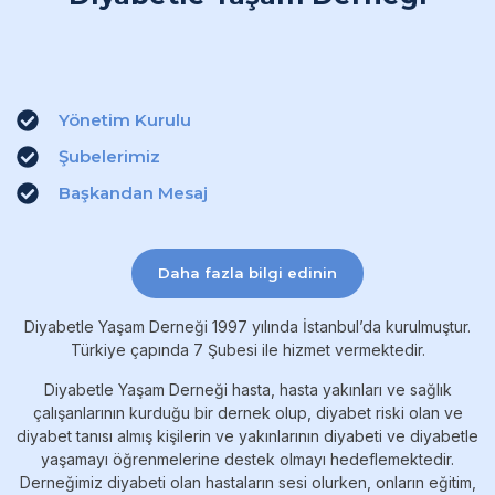
Yönetim Kurulu
Şubelerimiz
Başkandan Mesaj
Daha fazla bilgi edinin
Diyabetle Yaşam Derneği 1997 yılında İstanbul’da kurulmuştur.
Türkiye çapında 7 Şubesi ile hizmet vermektedir.
Diyabetle Yaşam Derneği hasta, hasta yakınları ve sağlık
çalışanlarının kurduğu bir dernek olup, diyabet riski olan ve
diyabet tanısı almış kişilerin ve yakınlarının diyabeti ve diyabetle
yaşamayı öğrenmelerine destek olmayı hedeflemektedir.
Derneğimiz diyabeti olan hastaların sesi olurken, onların eğitim,