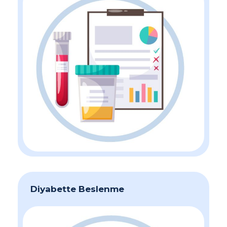
Diyabette Beslenme