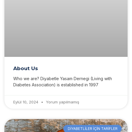
About Us
Who we are? Diyabetle Yasam Dernegi (Living with
Diabetes Association) is established in 1997
Eylül 10, 2024
Yorum yapılmamış
DIYABETLILER İÇIN TARIFLER